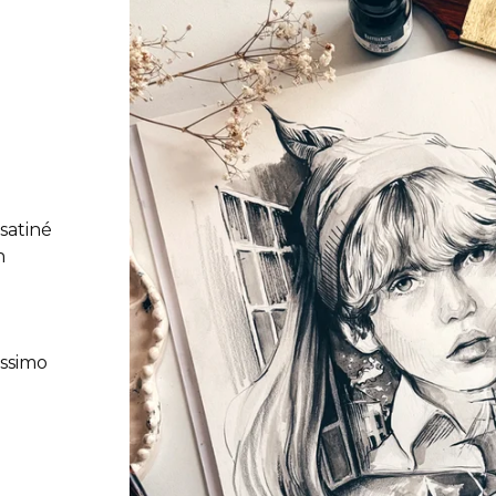
 satiné
n
issimo