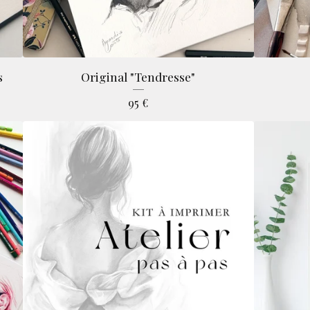
s
Original "Tendresse"
95
€